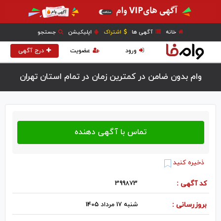
خانه
آگهی ها
اشتراک
اپلیکیشن
جستجو
ورود
عضویت
درج آگهی
وام بدون ضامن در کمترین زمان در تمام استان تهران
ذخیره کنید
کد آگهی :
399873
بروزرسانی :
شنبه 17 مرداد 1405