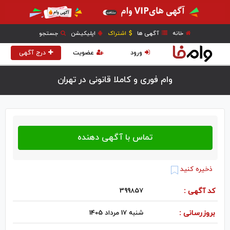
خانه
آگهی ها
اشتراک
اپلیکیشن
جستجو
ورود
عضویت
درج آگهی
وام فوری و کاملا قانونی در تهران
ذخیره کنید
کد آگهی :
399857
بروزرسانی :
شنبه 17 مرداد 1405