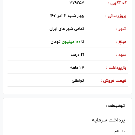
کد آگهی :
379257
بروزرسانی :
چهار شنبه 2 آذر 1401
شهر :
تمامی شهر های ایران
مبلغ :
تا
100 میلیون
تومان
سود :
21 درصد
بازپرداخت :
24 ماهه
قیمت فروش :
توافقی
توضیحات :
پرداخت سرمایه
باسلام