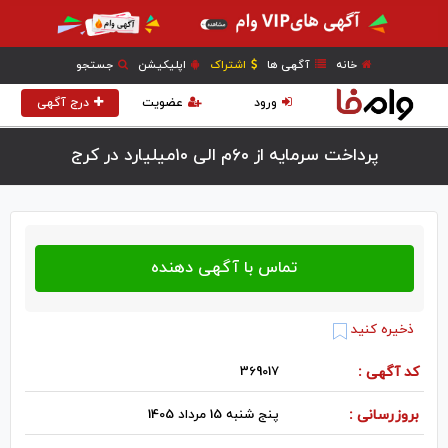
خانه
آگهی ها
اشتراک
اپلیکیشن
جستجو
ورود
عضویت
درج آگهی
پرداخت سرمایه از ۶۰م الی ۱۰میلیارد در كرج
ذخیره کنید
کد آگهی :
369017
بروزرسانی :
پنج شنبه 15 مرداد 1405