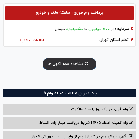
پرداخت وام فوری ۱ ساعته ملک و خودرو
سرمایه :
از
۵۰۰ میلیون
تا
۵۰میلیارد
تومان
تمام استان تهران
اطلاعات بیشتر >
مشاهده همه آگهی ها
جدیدترین مطالب مجله وام فا
وام فوری در یک روز با سند مالکیت
وام کمیته امداد 1405 | شرایط دریافت، مبلغ وام، اقساط
آگهی فروش وام در شیراز | وام ازدواج، رسالت، مهربانی شیراز