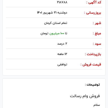
کد آگهی :
218788
بروزرسانی :
دوشنبه 21 شهریور 1401
شهر :
تمام استان کرمان
مبلغ :
تا
100 میلیون
تومان
سود :
2 درصد
بازپرداخت :
12 ماهه
قیمت فروش :
توافقی
توضیحات :
فروش وام رسالت
سلام