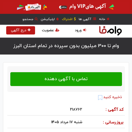
خانه
آگهی ها
اشتراک
اپلیکیشن
جستجو
ورود
عضویت
درج آگهی
وام تا 300 میلیون بدون سپرده در تمام استان البرز
ذخیره کنید
کد آگهی :
218762
بروزرسانی :
شنبه 17 مرداد 1405