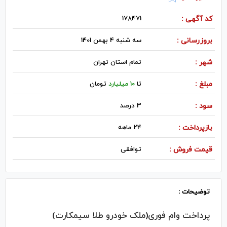
کد آگهی :
178471
بروزرسانی :
سه شنبه 4 بهمن 1401
شهر :
تمام استان تهران
مبلغ :
تا
10 میلیارد
تومان
سود :
3 درصد
بازپرداخت :
24 ماهه
قیمت فروش :
توافقی
توضیحات :
پرداخت وام فوری(ملک خودرو طلا سیمکارت)