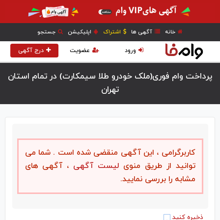
خانه
آگهی ها
اشتراک
اپلیکیشن
جستجو
ورود
عضویت
درج آگهی
پرداخت وام فوری(ملک خودرو طلا سیمکارت) در تمام استان
تهران
کاربرگرامی ، این آگهی منقضی شده است . شما می
توانید از طریق منوی
لیست آگهی
، آگهی های
مشابه را بررسی نمایید.
ذخیره کنید