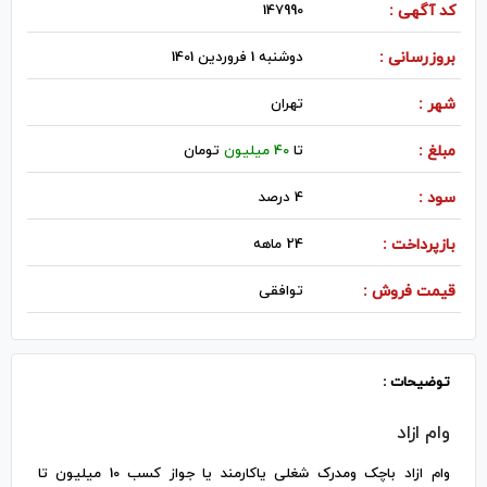
کد آگهی :
147990
بروزرسانی :
دوشنبه 1 فروردین 1401
شهر :
تهران
مبلغ :
تا
40 میلیون
تومان
سود :
4 درصد
بازپرداخت :
24 ماهه
قیمت فروش :
توافقی
توضیحات :
وام ازاد
وام ازاد باچک ومدرک شغلی یاکارمند یا جواز کسب 10 میلیون تا