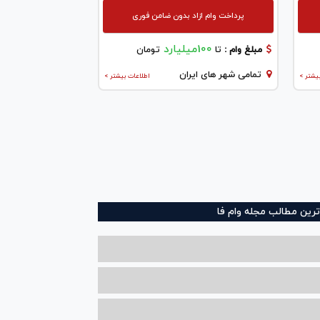
پرداخت وام ازاد بدون ضامن فوری
100میلیارد
مبلغ وام :
تا
تومان
تمامی شهر های ایران
یشتر >
اطلاعات بیشتر >
ترین مطالب مجله وام فا