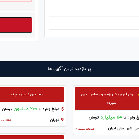
پر بازدید ترین آگهی ها
وام فوری یک روزه بدون ضامن بدون
وام بدون ضامن با چک
سپرده
200 میلیون
مبلغ وام :
تا
تومان
50 میلیارد
 وام :
تا
تومان
تهران
اطلاعات ب
می شهر های ایران
اطلاعات بیشتر >