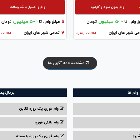
وام بدون سود و کارمزد
وام و امتیاز بانک رسالت
500 میلیون
۵۰۰ میلیون
 وام :
تا
تومان
مبلغ وام :
تا
تومان
می شهر های ایران
تمامی شهر های ایران
اطلاعات بیشتر >
اطلاعات ب
مشاهده همه آگهی ها
ام فا
پربازدید
وام فوری یک روزه انلاین
وام بانکی فوری
یراز
وام فوری یک روزه با سفته