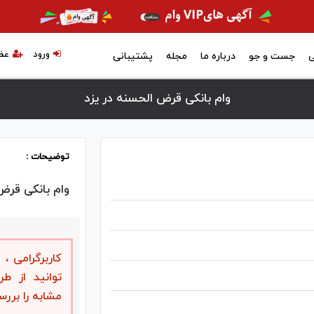
ورود
عض
ی
جست و جو
درباره ما
مجله
پشتیبانی
وام بانکی قرض الحسنه در يزد
توضیحات :
وام بانکی قرض
کاربرگرامی 
توانید از ط
مشابه را بررس