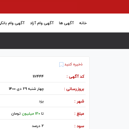
خانه
آگهی ها
آگهی وام آزاد
آگهی وام بانک
ذخیره کنید
کد آگهی :
117444
بروزرسانی :
چهار شنبه 29 دی 1400
شهر :
يزد
مبلغ :
تا
120 میلیون
تومان
سود :
2 درصد